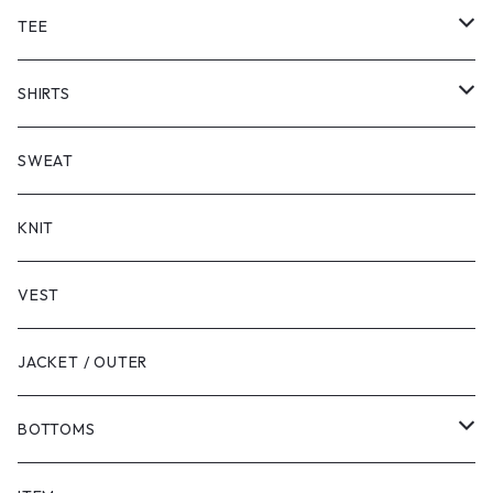
TEE
SHORT SLEEVE
SHIRTS
LONG SLEEVE
SHORT SLEEVE
SWEAT
LONG SLEEVE
KNIT
VEST
JACKET / OUTER
BOTTOMS