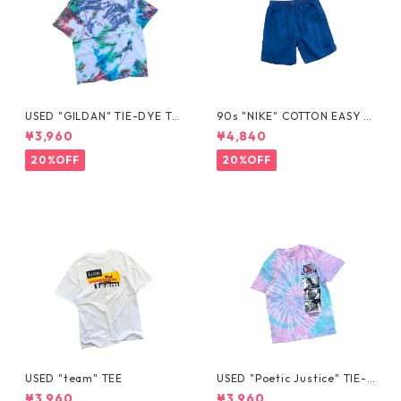
USED "GILDAN" TIE-DYE TE
90s "NIKE" COTTON EASY S
E
HORTS
¥3,960
¥4,840
20%OFF
20%OFF
USED "team" TEE
USED "Poetic Justice" TIE-D
YE TEE
¥3,960
¥3,960