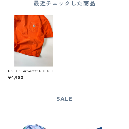
最近チェックした商品
USED "Carhartt" POCKET T
EE
¥4,950
SALE