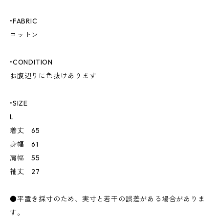
•FABRIC
コットン
•CONDITION
お腹辺りに色抜けあります
•SIZE
L
着丈 65
身幅 61
肩幅 55
袖丈 27
●平置き採寸のため、実寸と若干の誤差がある場合がありま
す。