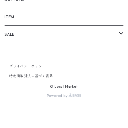
SHORTS
ITEM
PANTS
SALE
TOPS
プライバシーポリシー
PANTS
特定商取引法に基づく表記
ITEM
© Local Market
Powered by