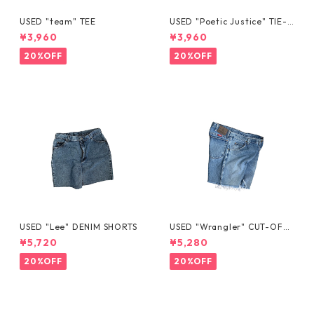
USED "team" TEE
USED "Poetic Justice" TIE-D
YE TEE
¥3,960
¥3,960
20%OFF
20%OFF
USED "Lee" DENIM SHORTS
USED "Wrangler" CUT-OFF
DENIM SHORTS
¥5,720
¥5,280
20%OFF
20%OFF