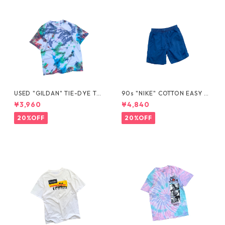
USED "GILDAN" TIE-DYE TE
90s "NIKE" COTTON EASY S
E
HORTS
¥3,960
¥4,840
20%OFF
20%OFF