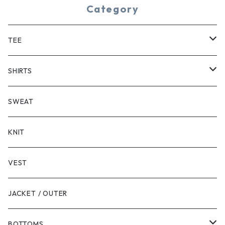
Category
TEE
SHORT SLEEVE
SHIRTS
LONG SLEEVE
SHORT SLEEVE
SWEAT
LONG SLEEVE
KNIT
VEST
JACKET / OUTER
BOTTOMS