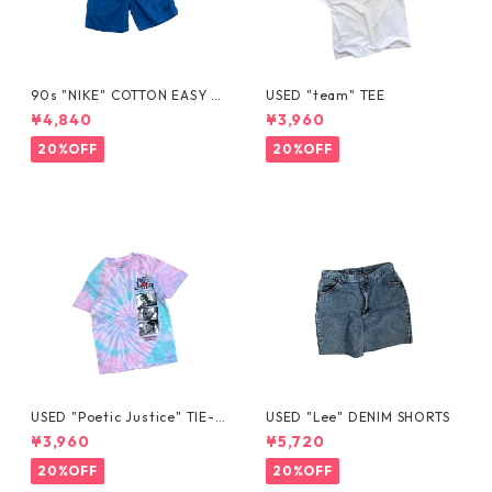
90s "NIKE" COTTON EASY S
USED "team" TEE
HORTS
¥4,840
¥3,960
20%OFF
20%OFF
USED "Poetic Justice" TIE-D
USED "Lee" DENIM SHORTS
YE TEE
¥3,960
¥5,720
20%OFF
20%OFF