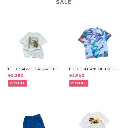
SALE
USED "Takeda Shingen" TEE
USED "GILDAN" TIE-DYE TE
E
¥5,280
¥3,960
20%OFF
20%OFF