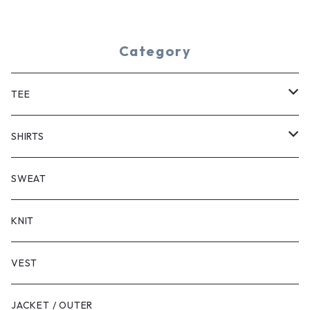
Category
TEE
SHORT SLEEVE
SHIRTS
LONG SLEEVE
SHORT SLEEVE
SWEAT
LONG SLEEVE
KNIT
VEST
JACKET / OUTER