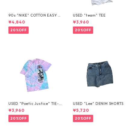
90s "NIKE" COTTON EASY S
USED "team" TEE
HORTS
¥4,840
¥3,960
20%OFF
20%OFF
USED "Poetic Justice" TIE-D
USED "Lee" DENIM SHORTS
YE TEE
¥3,960
¥5,720
20%OFF
20%OFF