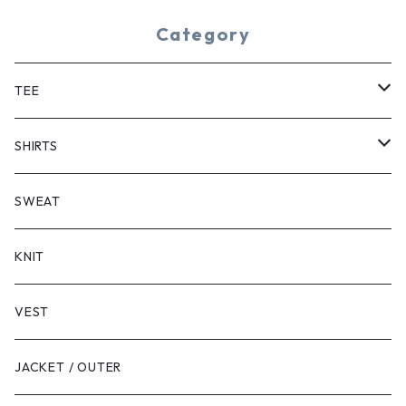
Category
TEE
SHORT SLEEVE
SHIRTS
LONG SLEEVE
SHORT SLEEVE
SWEAT
LONG SLEEVE
KNIT
VEST
JACKET / OUTER