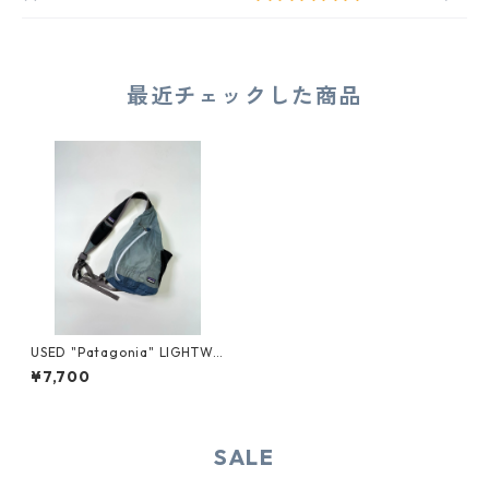
最近チェックした商品
USED "Patagonia" LIGHTWE
IGHT TRAVEL SLING BAG
¥7,700
SALE