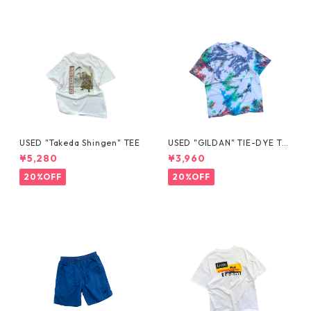
USED "Takeda Shingen" TEE
USED "GILDAN" TIE-DYE TE
E
¥5,280
¥3,960
20%OFF
20%OFF