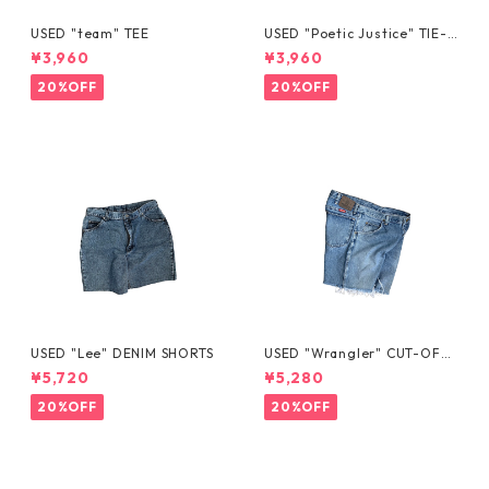
USED "team" TEE
USED "Poetic Justice" TIE-D
YE TEE
¥3,960
¥3,960
20%OFF
20%OFF
USED "Lee" DENIM SHORTS
USED "Wrangler" CUT-OFF
DENIM SHORTS
¥5,720
¥5,280
20%OFF
20%OFF