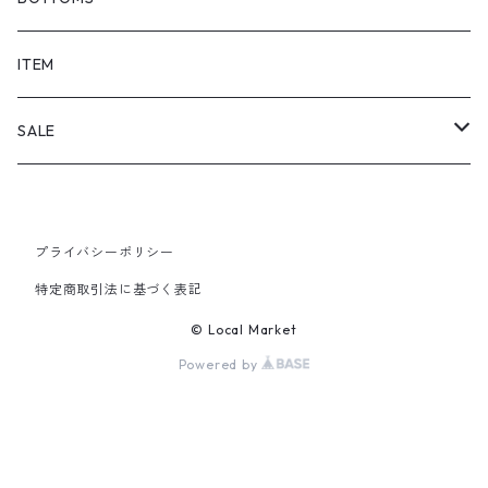
SHORTS
ITEM
PANTS
SALE
TOPS
プライバシーポリシー
PANTS
特定商取引法に基づく表記
ITEM
© Local Market
Powered by