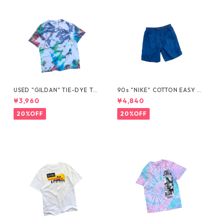
USED "GILDAN" TIE-DYE TE
90s "NIKE" COTTON EASY S
E
HORTS
¥3,960
¥4,840
20%OFF
20%OFF