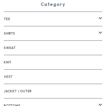
Category
TEE
SHORT SLEEVE
SHIRTS
LONG SLEEVE
SHORT SLEEVE
SWEAT
LONG SLEEVE
KNIT
VEST
JACKET / OUTER
BOTTOMS