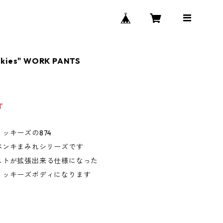
ckies" WORK PANTS
T
ッキーズの874
ペンキまみれシリーズです
ストが拡張出来る仕様になった
ィッキーズボディになります