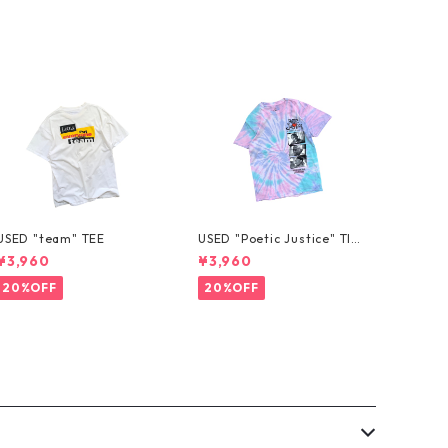
USED "team" TEE
USED "Poetic Justice" TIE
-DYE TEE
¥3,960
¥3,960
20%OFF
20%OFF