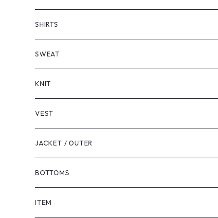
SHORT SLEEVE
SHIRTS
LONG SLEEVE
SHORT SLEEVE
SWEAT
LONG SLEEVE
KNIT
VEST
JACKET / OUTER
BOTTOMS
SHORTS
ITEM