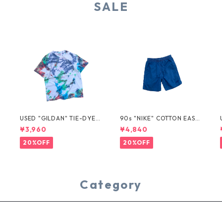
SALE
USED "GILDAN" TIE-DYE T
90s "NIKE" COTTON EASY
EE
SHORTS
¥3,960
¥4,840
20%OFF
20%OFF
Category