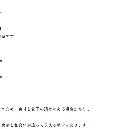
ル
N
完璧です
6
4
寸のため、実寸と若干の誤差がある場合がありま
り実物と色合いが違って見える場合があります。