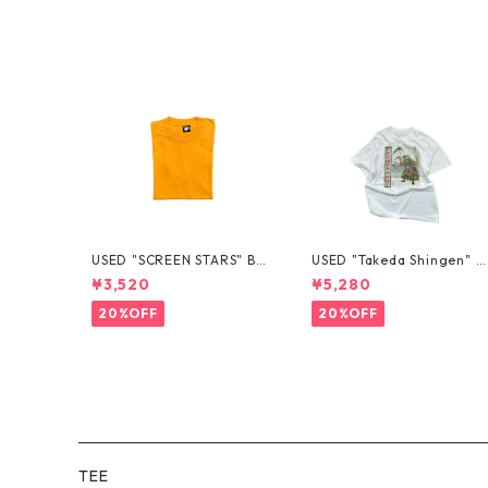
USED "SCREEN STARS" BL
USED "Takeda Shingen" T
ANK TEE
EE
¥3,520
¥5,280
20%OFF
20%OFF
TEE