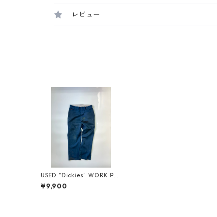
レビュー
USED "Dickies" WORK PA
NTS
¥9,900