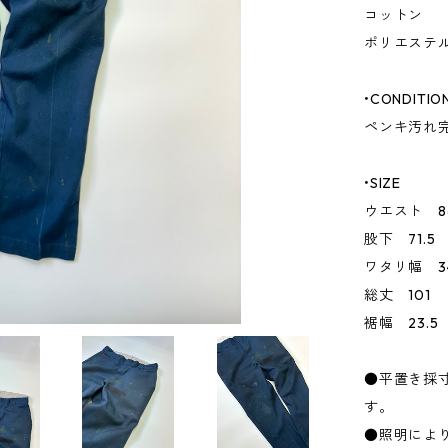
コットン
ポリエステ
•CONDITIO
ペンキ汚れ
•SIZE
ウエスト 8
股下 71.5
ワタリ幅 3
総丈 101
裾幅 23.5
●平置き採
す。
●照明によ