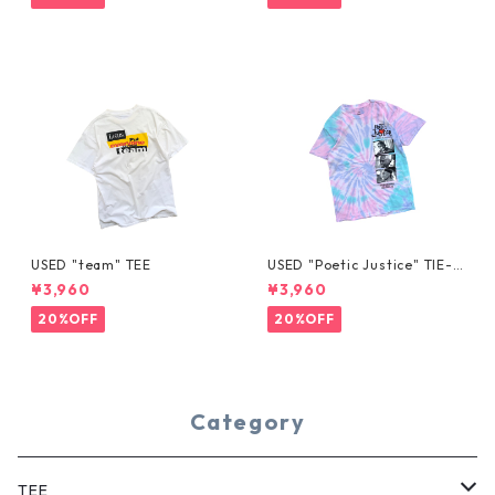
USED "team" TEE
USED "Poetic Justice" TIE-D
YE TEE
¥3,960
¥3,960
20%OFF
20%OFF
Category
TEE