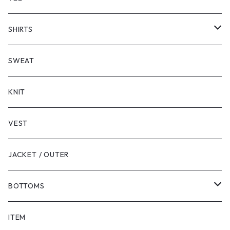
SHORT SLEEVE
SHIRTS
LONG SLEEVE
SHORT SLEEVE
SWEAT
LONG SLEEVE
KNIT
VEST
JACKET / OUTER
BOTTOMS
SHORTS
ITEM