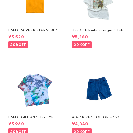
USED "SCREEN STARS" BLAN
USED "Takeda Shingen" TEE
K TEE
¥3,520
¥5,280
20%OFF
20%OFF
USED "GILDAN" TIE-DYE TE
90s "NIKE" COTTON EASY S
E
HORTS
¥3,960
¥4,840
20%OFF
20%OFF