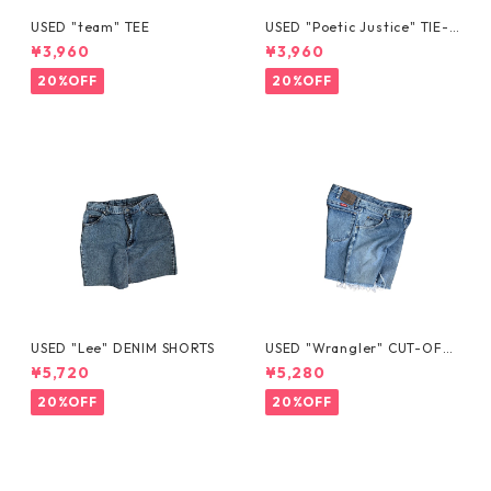
USED "team" TEE
USED "Poetic Justice" TIE-D
YE TEE
¥3,960
¥3,960
20%OFF
20%OFF
USED "Lee" DENIM SHORTS
USED "Wrangler" CUT-OFF
DENIM SHORTS
¥5,720
¥5,280
20%OFF
20%OFF