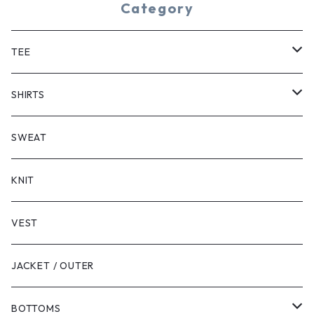
Category
TEE
SHORT SLEEVE
SHIRTS
LONG SLEEVE
SHORT SLEEVE
SWEAT
LONG SLEEVE
KNIT
VEST
JACKET / OUTER
BOTTOMS