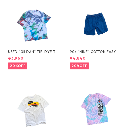
USED "GILDAN" TIE-DYE TE
90s "NIKE" COTTON EASY S
E
HORTS
¥3,960
¥4,840
20%OFF
20%OFF