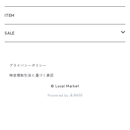
SHORTS
ITEM
PANTS
SALE
TOPS
プライバシーポリシー
PANTS
特定商取引法に基づく表記
ITEM
© Local Market
Powered by