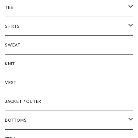
TEE
SHORT SLEEVE
SHIRTS
LONG SLEEVE
SHORT SLEEVE
SWEAT
LONG SLEEVE
KNIT
VEST
JACKET / OUTER
BOTTOMS