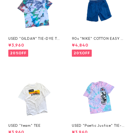
USED "GILDAN" TIE-DYE TE
90s "NIKE" COTTON EASY S
E
HORTS
¥3,960
¥4,840
20%OFF
20%OFF
USED "team" TEE
USED "Poetic Justice" TIE-D
YE TEE
¥3,960
¥3,960