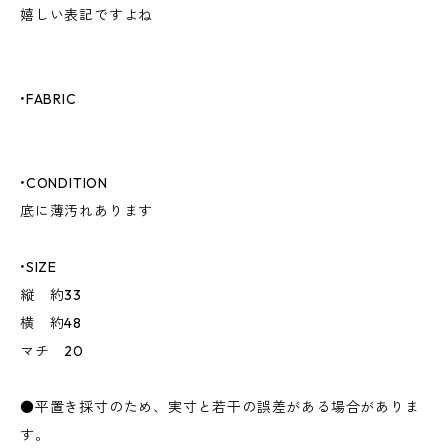
嬉しい表記ですよね
•FABRIC
•CONDITION
底に薄汚れあります
•SIZE
縦 約33
横 約48
マチ 20
●平置き採寸のため、実寸と若干の誤差がある場合がありま
す。