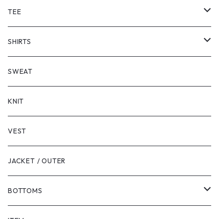
TEE
SHORT SLEEVE
SHIRTS
LONG SLEEVE
SHORT SLEEVE
SWEAT
LONG SLEEVE
KNIT
VEST
JACKET / OUTER
BOTTOMS