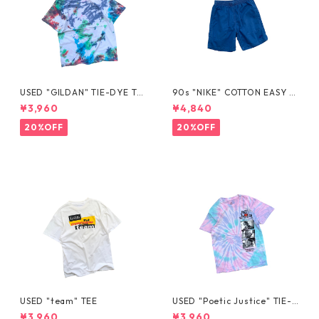
USED "GILDAN" TIE-DYE TE
90s "NIKE" COTTON EASY S
E
HORTS
¥3,960
¥4,840
20%OFF
20%OFF
USED "team" TEE
USED "Poetic Justice" TIE-D
YE TEE
¥3,960
¥3,960