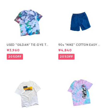
USED "GILDAN" TIE-DYE TE
90s "NIKE" COTTON EASY S
E
HORTS
¥3,960
¥4,840
20%OFF
20%OFF