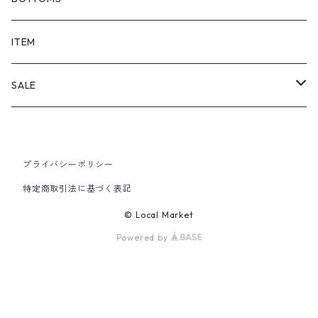
SHORTS
ITEM
PANTS
SALE
TOPS
プライバシーポリシー
PANTS
特定商取引法に基づく表記
ITEM
© Local Market
Powered by