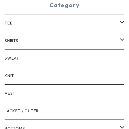
Category
TEE
SHORT SLEEVE
SHIRTS
LONG SLEEVE
SHORT SLEEVE
SWEAT
LONG SLEEVE
KNIT
VEST
JACKET / OUTER
BOTTOMS