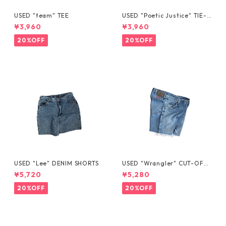
USED "team" TEE
USED "Poetic Justice" TIE-D
YE TEE
¥3,960
¥3,960
20%OFF
20%OFF
USED "Lee" DENIM SHORTS
USED "Wrangler" CUT-OFF
DENIM SHORTS
¥5,720
¥5,280
20%OFF
20%OFF