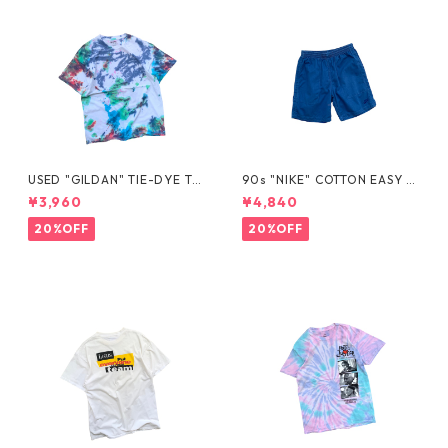
USED "GILDAN" TIE-DYE TE
90s "NIKE" COTTON EASY S
E
HORTS
¥3,960
¥4,840
20%OFF
20%OFF