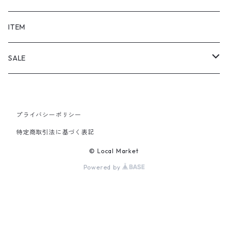
SHORTS
ITEM
PANTS
SALE
TOPS
プライバシーポリシー
PANTS
特定商取引法に基づく表記
ITEM
© Local Market
Powered by