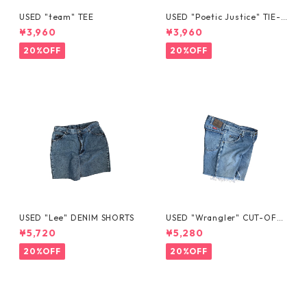
USED "team" TEE
USED "Poetic Justice" TIE-D
YE TEE
¥3,960
¥3,960
20%OFF
20%OFF
USED "Lee" DENIM SHORTS
USED "Wrangler" CUT-OFF
DENIM SHORTS
¥5,720
¥5,280
20%OFF
20%OFF