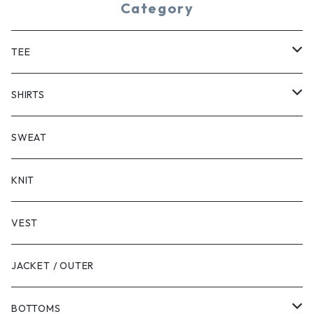
Category
TEE
SHORT SLEEVE
SHIRTS
LONG SLEEVE
SHORT SLEEVE
SWEAT
LONG SLEEVE
KNIT
VEST
JACKET / OUTER
BOTTOMS