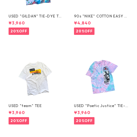
USED "GILDAN" TIE-DYE TE
90s "NIKE" COTTON EASY S
E
HORTS
¥3,960
¥4,840
20%OFF
20%OFF
USED "team" TEE
USED "Poetic Justice" TIE-D
YE TEE
¥3,960
¥3,960
20%OFF
20%OFF