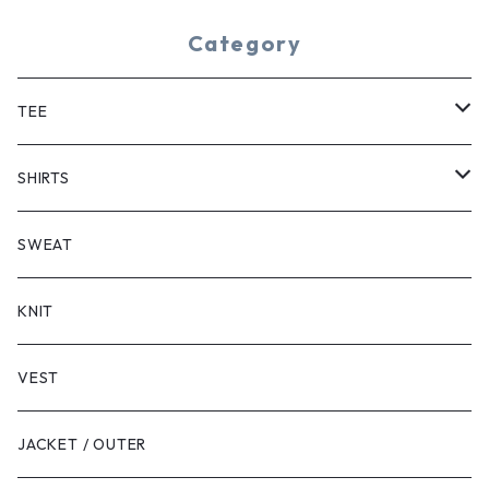
Category
TEE
SHORT SLEEVE
SHIRTS
LONG SLEEVE
SHORT SLEEVE
SWEAT
LONG SLEEVE
KNIT
VEST
JACKET / OUTER