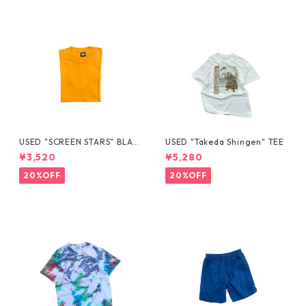
USED "SCREEN STARS" BLAN
USED "Takeda Shingen" TEE
K TEE
¥3,520
¥5,280
20%OFF
20%OFF