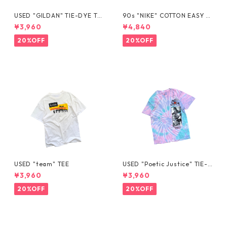
USED "GILDAN" TIE-DYE TE
90s "NIKE" COTTON EASY S
E
HORTS
¥3,960
¥4,840
20%OFF
20%OFF
USED "team" TEE
USED "Poetic Justice" TIE-D
YE TEE
¥3,960
¥3,960
20%OFF
20%OFF