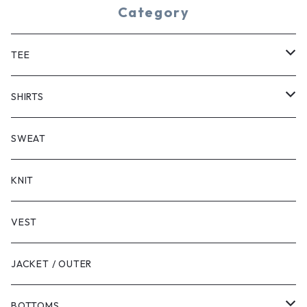
Category
TEE
SHORT SLEEVE
SHIRTS
LONG SLEEVE
SHORT SLEEVE
SWEAT
LONG SLEEVE
KNIT
VEST
JACKET / OUTER
BOTTOMS