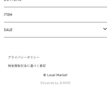
SHORTS
ITEM
PANTS
SALE
TOPS
プライバシーポリシー
PANTS
特定商取引法に基づく表記
ITEM
© Local Market
Powered by