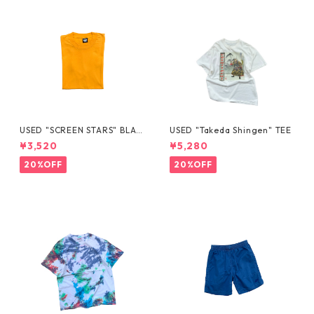
USED "SCREEN STARS" BLAN
USED "Takeda Shingen" TEE
K TEE
¥3,520
¥5,280
20%OFF
20%OFF