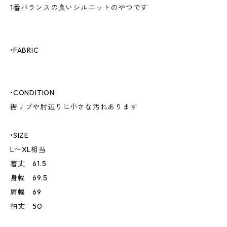
1番バランスの良いシルエットのやつです
•FABRIC
•CONDITION
裾リブや肘辺りに小さな汚れあります
•SIZE
L〜XL相当
着丈 61.5
身幅 69.5
肩幅 69
袖丈 50