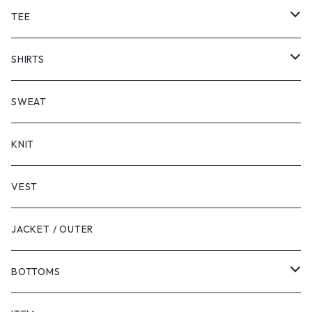
TEE
SHORT SLEEVE
SHIRTS
LONG SLEEVE
SHORT SLEEVE
SWEAT
LONG SLEEVE
KNIT
VEST
JACKET / OUTER
BOTTOMS