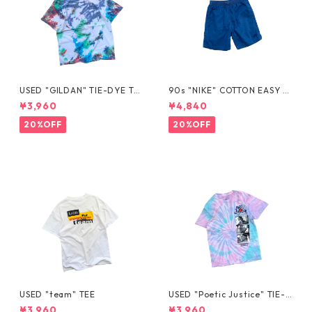
USED "GILDAN" TIE-DYE TE
90s "NIKE" COTTON EASY S
E
HORTS
¥3,960
¥4,840
20%OFF
20%OFF
USED "team" TEE
USED "Poetic Justice" TIE-D
YE TEE
¥3,960
¥3,960