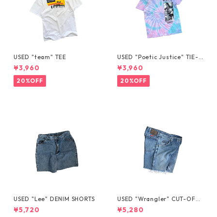
USED "team" TEE
USED "Poetic Justice" TIE-D
YE TEE
¥3,960
¥3,960
20%OFF
20%OFF
USED "Lee" DENIM SHORTS
USED "Wrangler" CUT-OFF
DENIM SHORTS
¥5,720
¥5,280