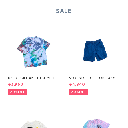
SALE
USED "GILDAN" TIE-DYE TE
90s "NIKE" COTTON EASY S
E
HORTS
¥3,960
¥4,840
20%OFF
20%OFF