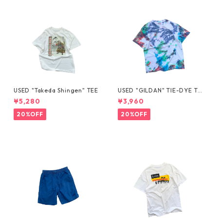
USED "Takeda Shingen" TEE
USED "GILDAN" TIE-DYE TE
E
¥5,280
¥3,960
20%OFF
20%OFF