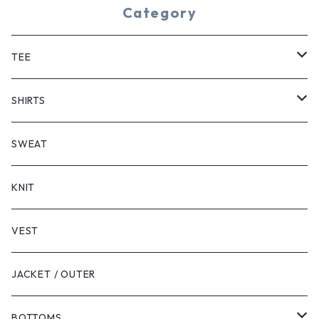
Category
TEE
SHORT SLEEVE
SHIRTS
LONG SLEEVE
SHORT SLEEVE
SWEAT
LONG SLEEVE
KNIT
VEST
JACKET / OUTER
BOTTOMS