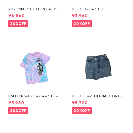
90s "NIKE" COTTON EASY S
USED "team" TEE
HORTS
¥4,840
¥3,960
20%OFF
20%OFF
USED "Poetic Justice" TIE-D
USED "Lee" DENIM SHORTS
YE TEE
¥3,960
¥5,720
20%OFF
20%OFF