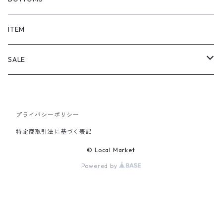
SHORTS
ITEM
PANTS
SALE
TOPS
プライバシーポリシー
PANTS
特定商取引法に基づく表記
ITEM
© Local Market
Powered by