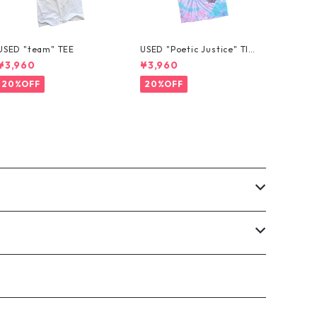
USED "team" TEE
USED "Poetic Justice" TIE
-DYE TEE
¥3,960
¥3,960
20%OFF
20%OFF