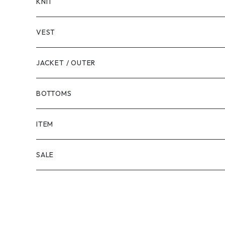
LONG SLEEVE
KNIT
VEST
JACKET / OUTER
BOTTOMS
SHORTS
ITEM
PANTS
SALE
TOPS
PANTS