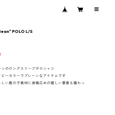
Bean" POLO L/S
T
ーンのロングスリーブポロシャツ
イビーカラーでプレーンなアイテムです
らしい鹿の子素材に身幅広めの嬉しい要素も備わっ