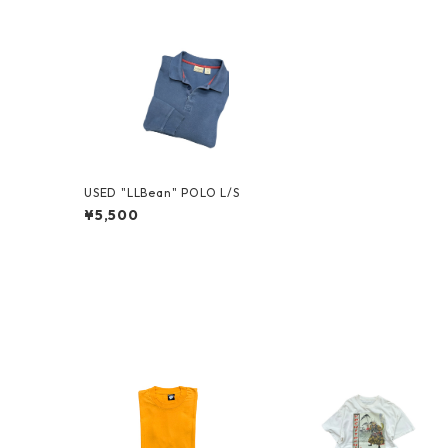
USED "LLBean" POLO L/S
¥5,500