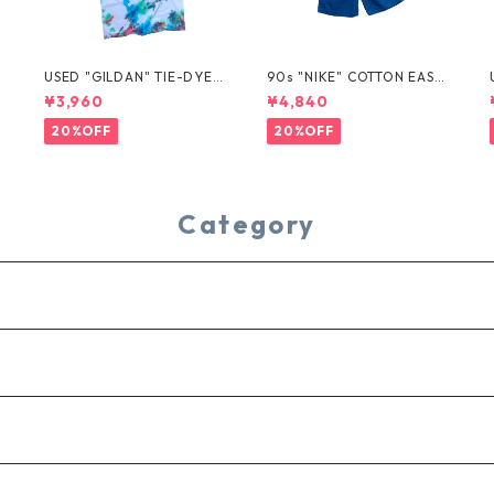
USED "GILDAN" TIE-DYE T
90s "NIKE" COTTON EASY
EE
SHORTS
¥3,960
¥4,840
20%OFF
20%OFF
Category