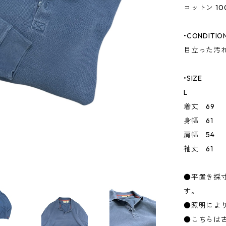
コットン 10
•CONDITIO
目立った汚
•SIZE
L
着丈 69
身幅 61
肩幅 54
袖丈 61
●平置き採
す。
●照明によ
●こちらは