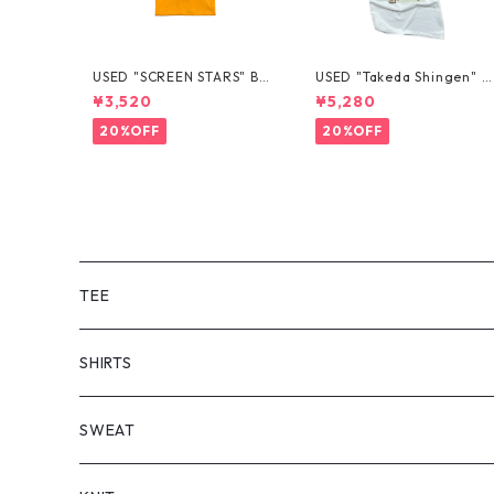
USED "SCREEN STARS" BL
USED "Takeda Shingen" T
ANK TEE
EE
¥3,520
¥5,280
20%OFF
20%OFF
TEE
SHORT SLEEVE
SHIRTS
LONG SLEEVE
SHORT SLEEVE
SWEAT