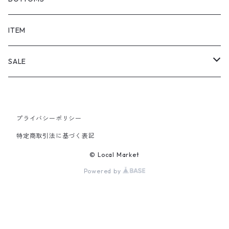
SHORTS
ITEM
PANTS
SALE
TOPS
プライバシーポリシー
PANTS
特定商取引法に基づく表記
ITEM
© Local Market
Powered by