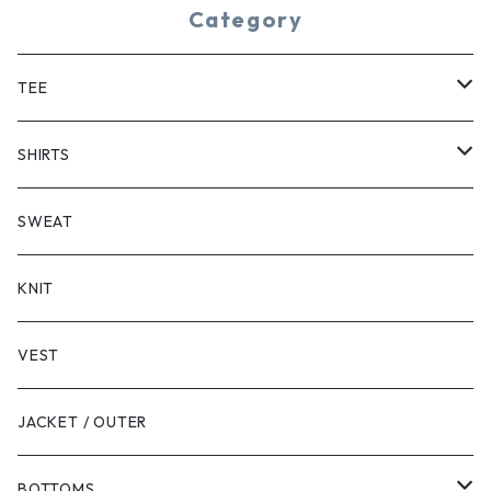
Category
TEE
SHORT SLEEVE
SHIRTS
LONG SLEEVE
SHORT SLEEVE
SWEAT
LONG SLEEVE
KNIT
VEST
JACKET / OUTER
BOTTOMS