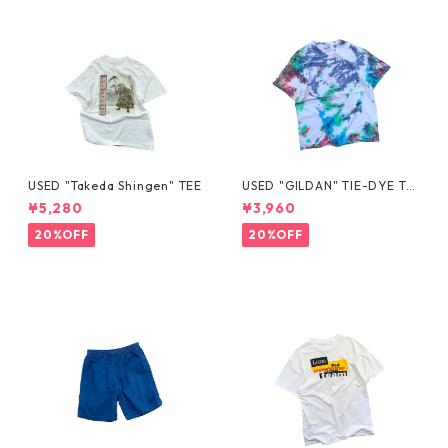
USED "Takeda Shingen" TEE
USED "GILDAN" TIE-DYE TE
E
¥5,280
¥3,960
20%OFF
20%OFF