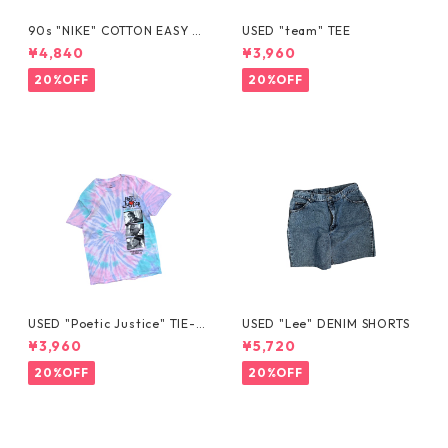
90s "NIKE" COTTON EASY S
USED "team" TEE
HORTS
¥4,840
¥3,960
20%OFF
20%OFF
USED "Poetic Justice" TIE-D
USED "Lee" DENIM SHORTS
YE TEE
¥3,960
¥5,720
20%OFF
20%OFF