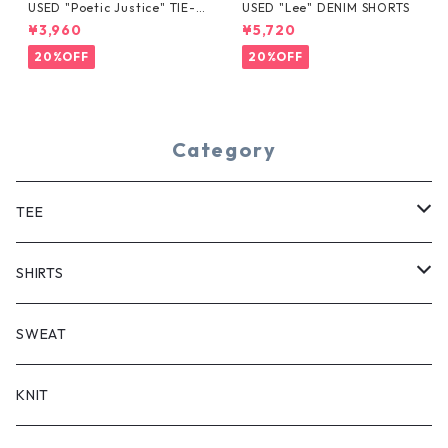
USED "Poetic Justice" TIE-D
USED "Lee" DENIM SHORTS
YE TEE
¥3,960
¥5,720
20%OFF
20%OFF
Category
TEE
SHORT SLEEVE
SHIRTS
LONG SLEEVE
SHORT SLEEVE
SWEAT
LONG SLEEVE
KNIT