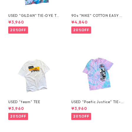
USED "GILDAN" TIE-DYE TE
90s "NIKE" COTTON EASY S
E
HORTS
¥3,960
¥4,840
20%OFF
20%OFF
USED "team" TEE
USED "Poetic Justice" TIE-D
YE TEE
¥3,960
¥3,960
20%OFF
20%OFF