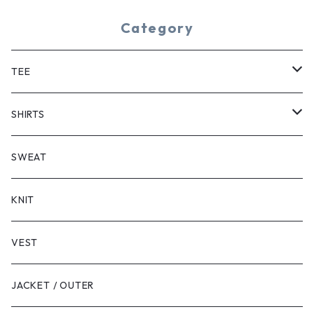
Category
TEE
SHORT SLEEVE
SHIRTS
LONG SLEEVE
SHORT SLEEVE
SWEAT
LONG SLEEVE
KNIT
VEST
JACKET / OUTER