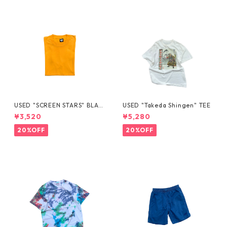
USED "SCREEN STARS" BLAN
USED "Takeda Shingen" TEE
K TEE
¥3,520
¥5,280
20%OFF
20%OFF