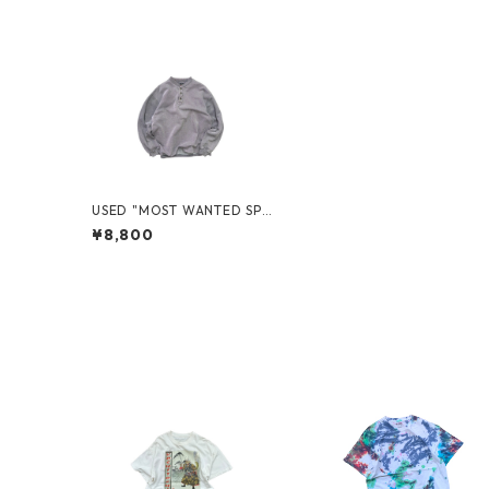
USED "MOST WANTED SP
ORTS" HENRY-NECK
¥8,800