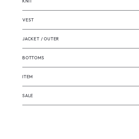
LONG SLEEVE
KNIT
VEST
JACKET / OUTER
BOTTOMS
SHORTS
ITEM
PANTS
SALE
TOPS
PANTS