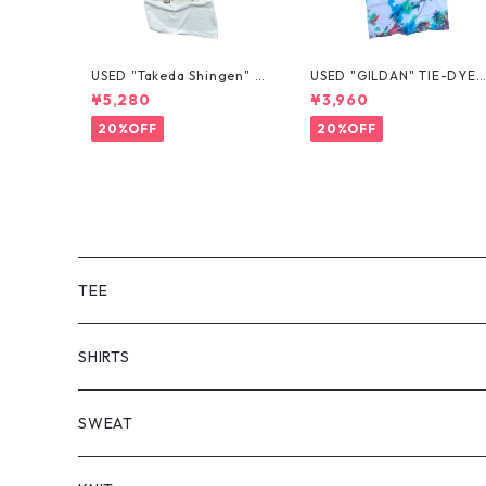
USED "Takeda Shingen" T
USED "GILDAN" TIE-DYE 
EE
EE
¥5,280
¥3,960
20%OFF
20%OFF
TEE
SHORT SLEEVE
SHIRTS
LONG SLEEVE
SHORT SLEEVE
SWEAT