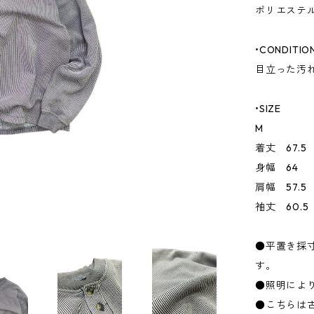
ポリエステル
•CONDITIO
目立った汚
•SIZE
M
着丈 67.5
身幅 64
肩幅 57.5
袖丈 60.5
●平置き採
す。
●照明によ
●こちらは