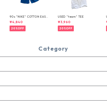
T
90s "NIKE" COTTON EASY
USED "team" TEE
SHORTS
¥4,840
¥3,960
20%OFF
20%OFF
Category