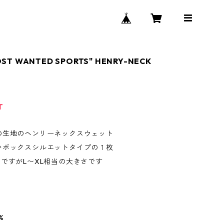
OST WANTED SPORTS" HENRY-NECK
T
の生地のヘンリーネックスウェット
いボックスシルエットタイプの１枚
ですがL〜XL相当の大きさです
%