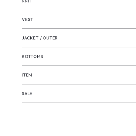
LONG SLEEVE
KNIT
VEST
JACKET / OUTER
BOTTOMS
SHORTS
ITEM
PANTS
SALE
TOPS
PANTS