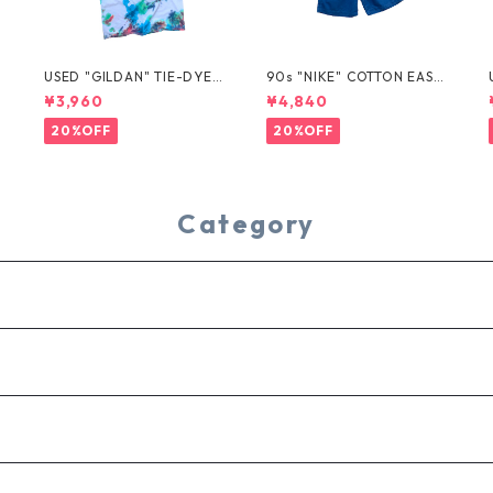
USED "GILDAN" TIE-DYE T
90s "NIKE" COTTON EASY
EE
SHORTS
¥3,960
¥4,840
20%OFF
20%OFF
Category