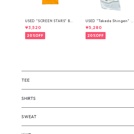
USED "SCREEN STARS" BL
USED "Takeda Shingen" T
ANK TEE
EE
¥3,520
¥5,280
20%OFF
20%OFF
TEE
SHORT SLEEVE
SHIRTS
LONG SLEEVE
SHORT SLEEVE
SWEAT