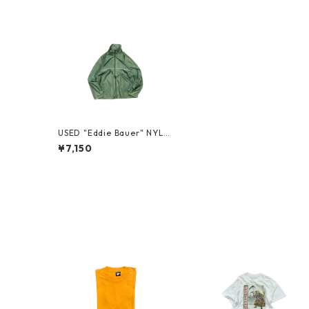
USED "Eddie Bauer" NYLO
N JACKET
¥7,150