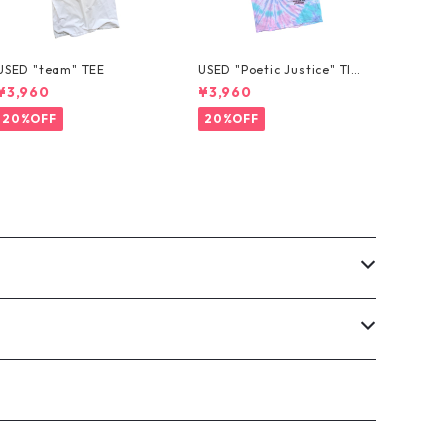
USED "team" TEE
USED "Poetic Justice" TIE
-DYE TEE
¥3,960
¥3,960
20%OFF
20%OFF