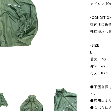
ナイロン 10
•CONDITIO
襟内側に色
袖に薄汚れ
•SIZE
L
着丈 70
身幅 62
裄丈 87.5
●平置き採
す。
●照明によ
●こちらは