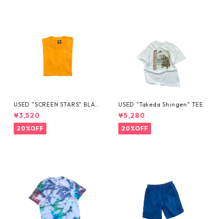
USED "SCREEN STARS" BLAN
USED "Takeda Shingen" TEE
K TEE
¥3,520
¥5,280
20%OFF
20%OFF