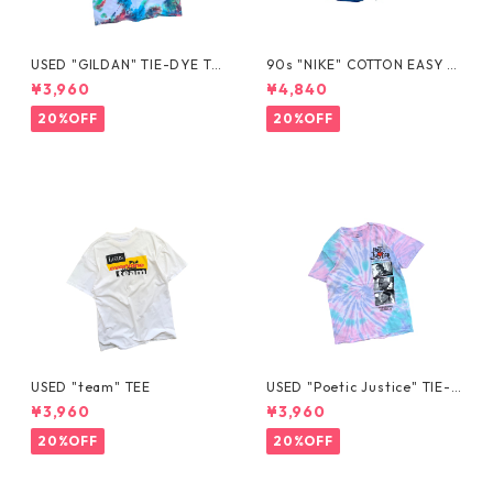
USED "GILDAN" TIE-DYE TE
90s "NIKE" COTTON EASY S
E
HORTS
¥3,960
¥4,840
20%OFF
20%OFF
USED "team" TEE
USED "Poetic Justice" TIE-D
YE TEE
¥3,960
¥3,960
20%OFF
20%OFF