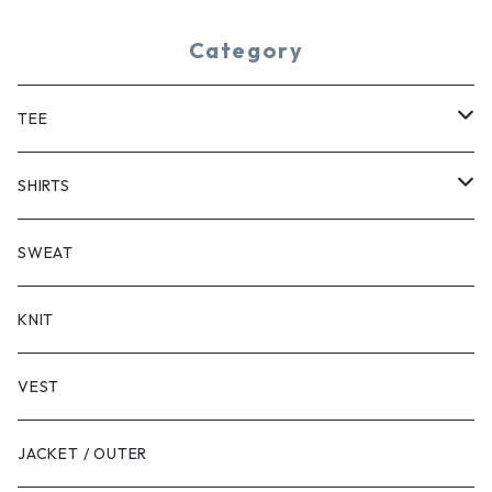
Category
TEE
SHORT SLEEVE
SHIRTS
LONG SLEEVE
SHORT SLEEVE
SWEAT
LONG SLEEVE
KNIT
VEST
JACKET / OUTER