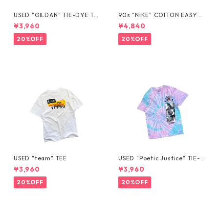
USED "GILDAN" TIE-DYE TE
90s "NIKE" COTTON EASY S
E
HORTS
¥3,960
¥4,840
20%OFF
20%OFF
USED "team" TEE
USED "Poetic Justice" TIE-D
YE TEE
¥3,960
¥3,960
20%OFF
20%OFF