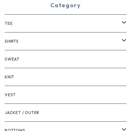
Category
TEE
SHORT SLEEVE
SHIRTS
LONG SLEEVE
SHORT SLEEVE
SWEAT
LONG SLEEVE
KNIT
VEST
JACKET / OUTER
BOTTOMS