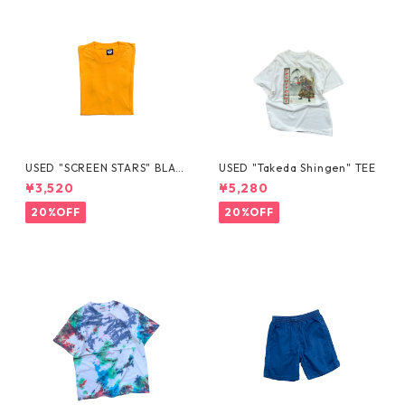
USED "SCREEN STARS" BLAN
USED "Takeda Shingen" TEE
K TEE
¥3,520
¥5,280
20%OFF
20%OFF