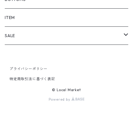
SHORTS
ITEM
PANTS
SALE
TOPS
プライバシーポリシー
PANTS
特定商取引法に基づく表記
ITEM
© Local Market
Powered by