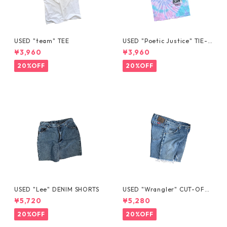
USED "team" TEE
USED "Poetic Justice" TIE-D
YE TEE
¥3,960
¥3,960
20%OFF
20%OFF
USED "Lee" DENIM SHORTS
USED "Wrangler" CUT-OFF
DENIM SHORTS
¥5,720
¥5,280
20%OFF
20%OFF