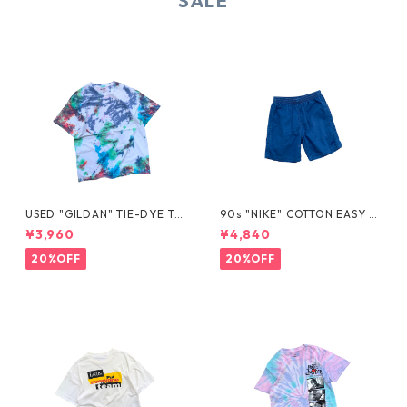
SALE
USED "GILDAN" TIE-DYE TE
90s "NIKE" COTTON EASY S
E
HORTS
¥3,960
¥4,840
20%OFF
20%OFF