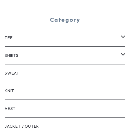
Category
TEE
SHORT SLEEVE
SHIRTS
LONG SLEEVE
SHORT SLEEVE
SWEAT
LONG SLEEVE
KNIT
VEST
JACKET / OUTER