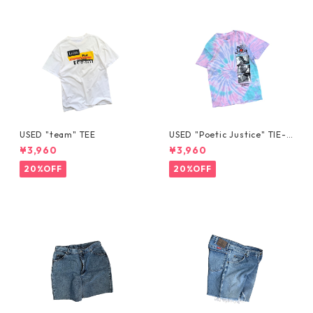
USED "team" TEE
USED "Poetic Justice" TIE-D
YE TEE
¥3,960
¥3,960
20%OFF
20%OFF