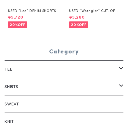
USED "Lee" DENIM SHORTS
USED "Wrangler" CUT-OFF
DENIM SHORTS
¥5,720
¥5,280
20%OFF
20%OFF
Category
TEE
SHORT SLEEVE
SHIRTS
LONG SLEEVE
SHORT SLEEVE
SWEAT
LONG SLEEVE
KNIT