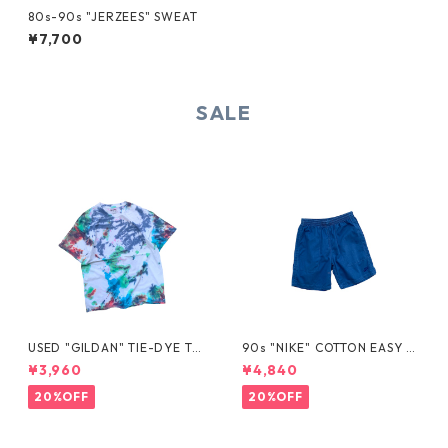
80s-90s "JERZEES" SWEAT
¥7,700
SALE
USED "GILDAN" TIE-DYE TE
90s "NIKE" COTTON EASY S
E
HORTS
¥3,960
¥4,840
20%OFF
20%OFF