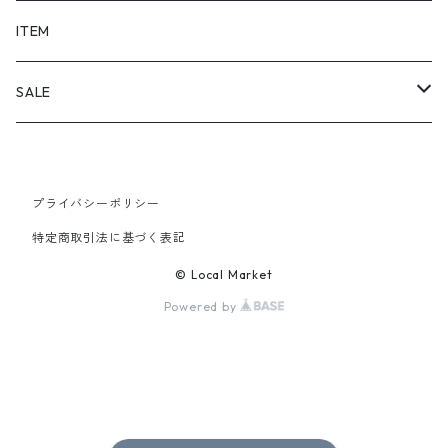
SHORTS
ITEM
PANTS
SALE
TOPS
プライバシーポリシー
PANTS
特定商取引法に基づく表記
ITEM
© Local Market
Powered by