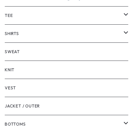
TEE
SHORT SLEEVE
SHIRTS
LONG SLEEVE
SHORT SLEEVE
SWEAT
LONG SLEEVE
KNIT
VEST
JACKET / OUTER
BOTTOMS