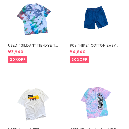
USED "GILDAN" TIE-DYE TE
90s "NIKE" COTTON EASY S
E
HORTS
¥3,960
¥4,840
20%OFF
20%OFF