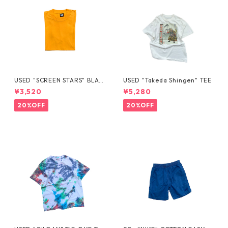
USED "SCREEN STARS" BLAN
USED "Takeda Shingen" TEE
K TEE
¥3,520
¥5,280
20%OFF
20%OFF