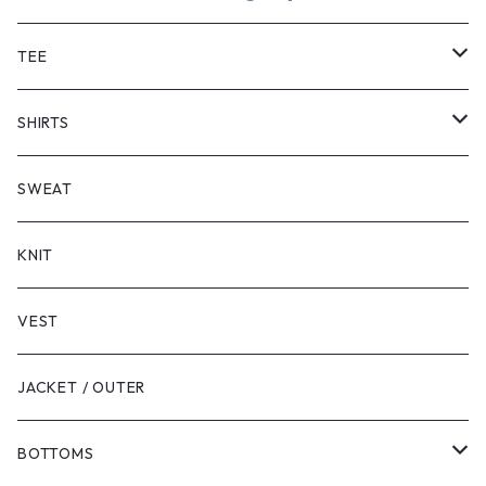
TEE
SHORT SLEEVE
SHIRTS
LONG SLEEVE
SHORT SLEEVE
SWEAT
LONG SLEEVE
KNIT
VEST
JACKET / OUTER
BOTTOMS