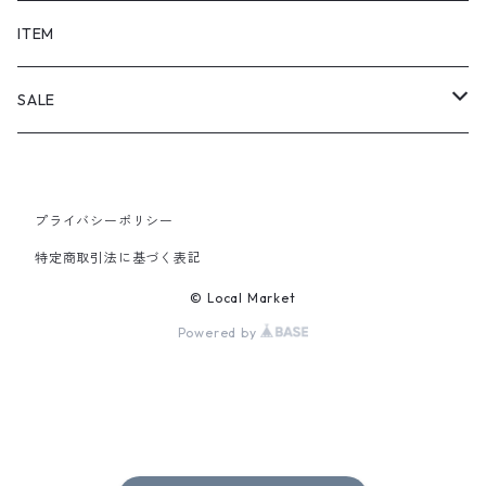
SHORTS
ITEM
PANTS
SALE
TOPS
プライバシーポリシー
PANTS
特定商取引法に基づく表記
ITEM
© Local Market
Powered by