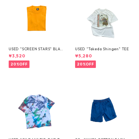
USED "SCREEN STARS" BLAN
USED "Takeda Shingen" TEE
K TEE
¥3,520
¥5,280
20%OFF
20%OFF