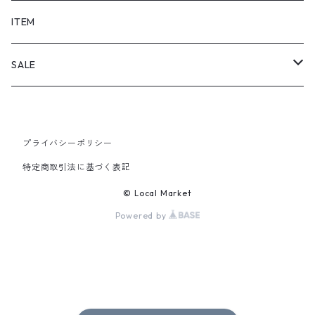
SHORTS
ITEM
PANTS
SALE
TOPS
プライバシーポリシー
PANTS
特定商取引法に基づく表記
ITEM
© Local Market
Powered by