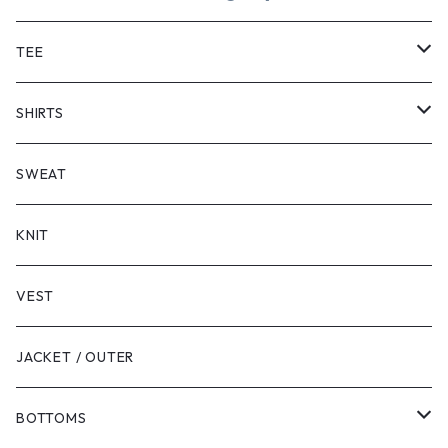
TEE
SHORT SLEEVE
SHIRTS
LONG SLEEVE
SHORT SLEEVE
SWEAT
LONG SLEEVE
KNIT
VEST
JACKET / OUTER
BOTTOMS