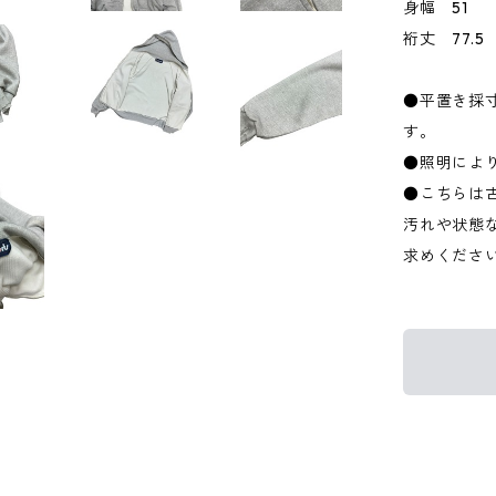
身幅 51
裄丈 77.5
●平置き採
す。
●照明によ
●こちらは
汚れや状態
求めくださ