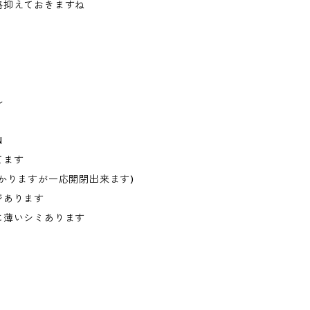
格抑えておきますね
ル
N
てます
かりますが一応開閉出来ます)
ジあります
に薄いシミあります
当