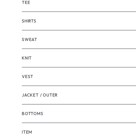
TEE
SHORT SLEEVE
SHIRTS
LONG SLEEVE
SHORT SLEEVE
SWEAT
LONG SLEEVE
KNIT
VEST
JACKET / OUTER
BOTTOMS
SHORTS
ITEM