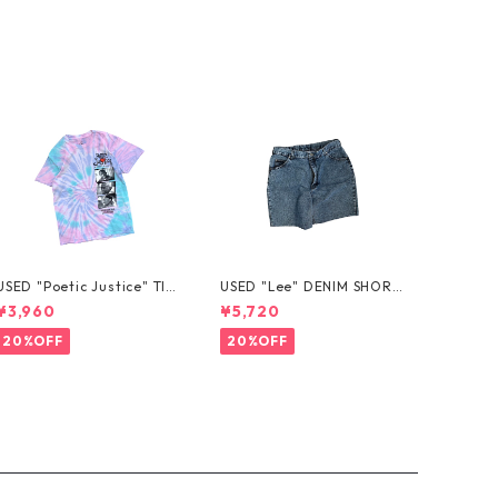
USED "Poetic Justice" TIE
USED "Lee" DENIM SHORT
-DYE TEE
S
¥3,960
¥5,720
20%OFF
20%OFF