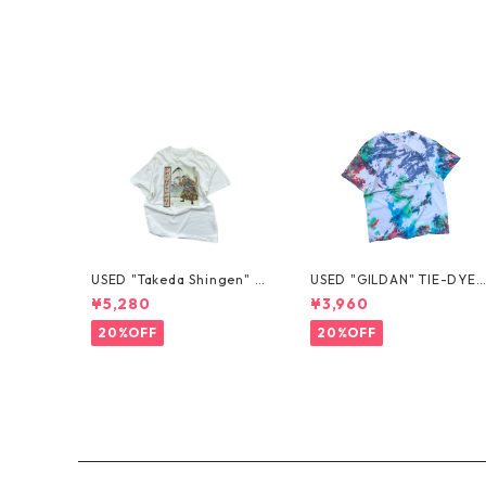
USED "Takeda Shingen" T
USED "GILDAN" TIE-DYE 
EE
EE
¥5,280
¥3,960
20%OFF
20%OFF