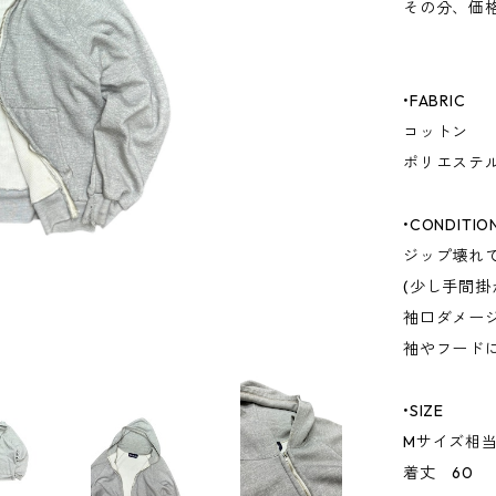
その分、価
•FABRIC
コットン
ポリエステ
•CONDITIO
ジップ壊れ
(少し手間掛
袖口ダメー
袖やフード
•SIZE
Mサイズ相
着丈 60