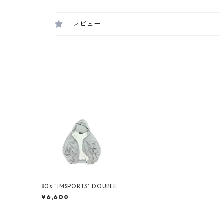
レビュー
80s "IMSPORTS" DOUBLE
FACE ZIP-UP SWEAT HOO
¥6,600
DIE