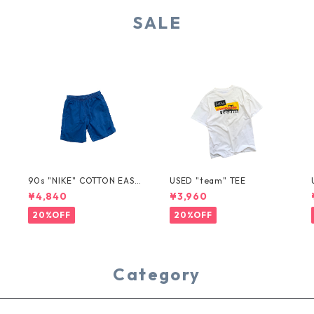
SALE
T
90s "NIKE" COTTON EASY
USED "team" TEE
SHORTS
¥4,840
¥3,960
20%OFF
20%OFF
Category