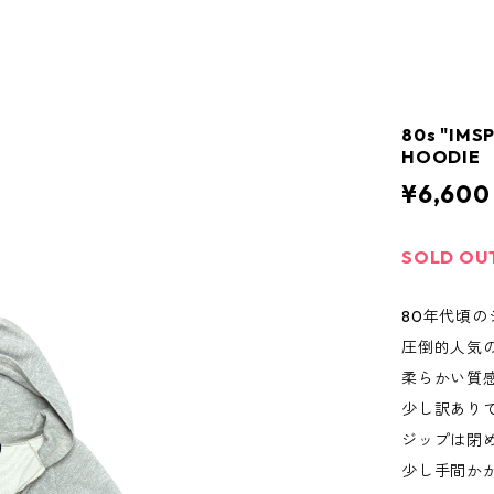
80s "IMS
HOODIE
¥6,600
SOLD OU
80年代頃
圧倒的人気
柔らかい質
少し訳あり
ジップは閉
少し手間か