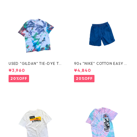
USED "GILDAN" TIE-DYE TE
90s "NIKE" COTTON EASY S
E
HORTS
¥3,960
¥4,840
20%OFF
20%OFF