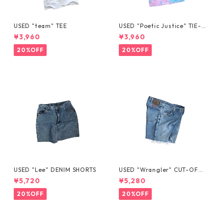
USED "team" TEE
USED "Poetic Justice" TIE-D
YE TEE
¥3,960
¥3,960
20%OFF
20%OFF
USED "Lee" DENIM SHORTS
USED "Wrangler" CUT-OFF
DENIM SHORTS
¥5,720
¥5,280
20%OFF
20%OFF