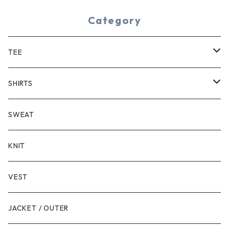
Category
TEE
SHORT SLEEVE
SHIRTS
LONG SLEEVE
SHORT SLEEVE
SWEAT
LONG SLEEVE
KNIT
VEST
JACKET / OUTER