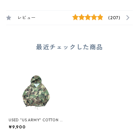
レビュー
(207)
最近チェックした商品
USED "US.ARMY" COTTON A
NORAK
¥9,900