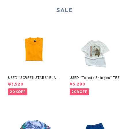
SALE
USED "SCREEN STARS" BLAN
USED "Takeda Shingen" TEE
K TEE
¥3,520
¥5,280
20%OFF
20%OFF