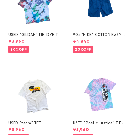
USED "GILDAN" TIE-DYE TE
90s "NIKE" COTTON EASY S
E
HORTS
¥3,960
¥4,840
20%OFF
20%OFF
USED "team" TEE
USED "Poetic Justice" TIE-D
YE TEE
¥3,960
¥3,960