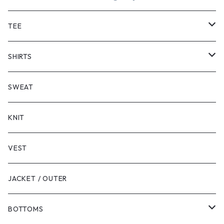
TEE
SHORT SLEEVE
SHIRTS
LONG SLEEVE
SHORT SLEEVE
SWEAT
LONG SLEEVE
KNIT
VEST
JACKET / OUTER
BOTTOMS