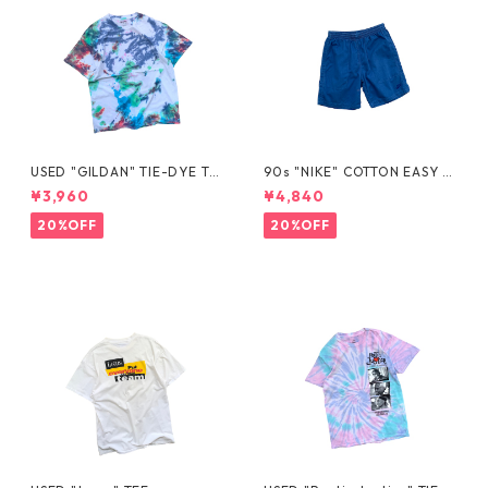
USED "GILDAN" TIE-DYE TE
90s "NIKE" COTTON EASY S
E
HORTS
¥3,960
¥4,840
20%OFF
20%OFF