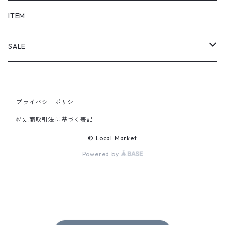
SHORTS
ITEM
PANTS
SALE
TOPS
プライバシーポリシー
PANTS
特定商取引法に基づく表記
ITEM
© Local Market
Powered by